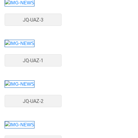
JQ-UAZ-3
JQ-UAZ-1
JQ-UAZ-2