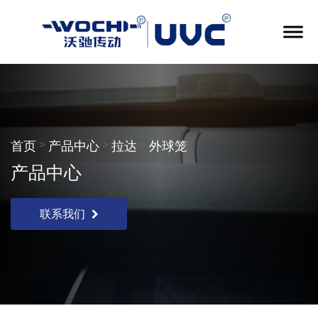
>
>
>
首页
产品中心
拉达
外球笼
产品中心
联系我们