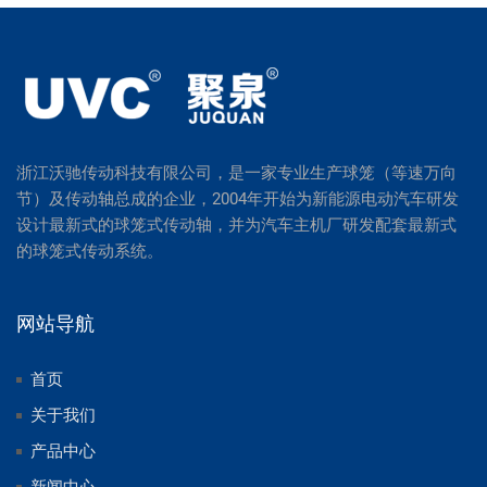
浙江沃驰传动科技有限公司，是一家专业生产球笼（等速万向
节）及传动轴总成的企业，2004年开始为新能源电动汽车研发
设计最新式的球笼式传动轴，并为汽车主机厂研发配套最新式
的球笼式传动系统。
网站导航
首页
关于我们
产品中心
新闻中心