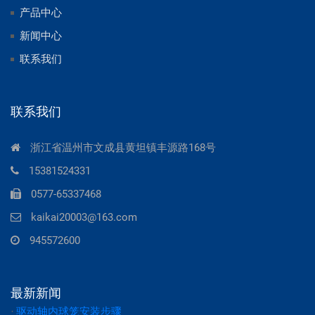
产品中心
新闻中心
联系我们
联系我们
浙江省温州市文成县黄坦镇丰源路168号
15381524331
0577-65337468
kaikai20003@163.com
945572600
最新新闻
·
驱动轴内球笼安装步骤