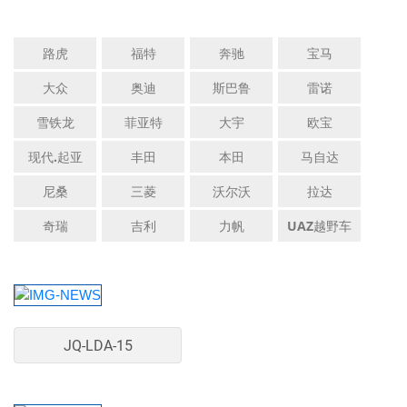
路虎
福特
奔驰
宝马
大众
奥迪
斯巴鲁
雷诺
雪铁龙
菲亚特
大宇
欧宝
现代.起亚
丰田
本田
马自达
尼桑
三菱
沃尔沃
拉达
奇瑞
吉利
力帆
UAZ越野车
JQ-LDA-15