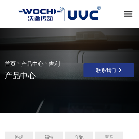
>
>
首页
产品中心
吉利
联系我们
产品中心
路虎
福特
奔驰
宝马