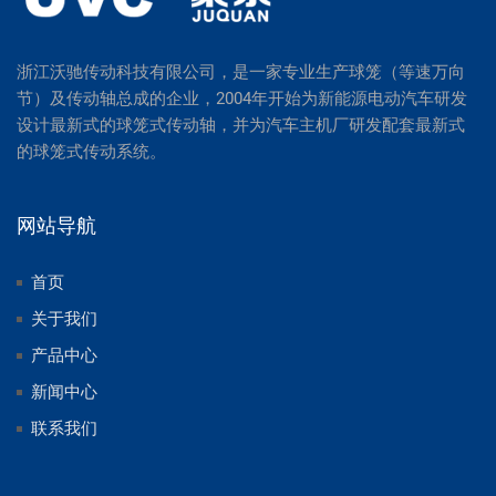
浙江沃驰传动科技有限公司，是一家专业生产球笼（等速万向
节）及传动轴总成的企业，2004年开始为新能源电动汽车研发
设计最新式的球笼式传动轴，并为汽车主机厂研发配套最新式
的球笼式传动系统。
网站导航
首页
关于我们
产品中心
新闻中心
联系我们