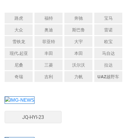
路虎
福特
奔驰
宝马
大众
奥迪
斯巴鲁
雷诺
雪铁龙
菲亚特
大宇
欧宝
现代.起亚
丰田
本田
马自达
尼桑
三菱
沃尔沃
拉达
奇瑞
吉利
力帆
UAZ越野车
JQ-HYI-23