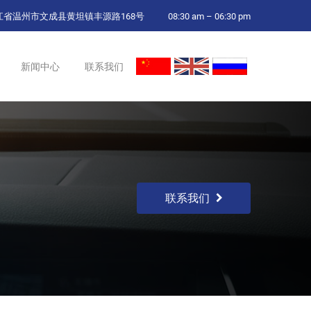
江省温州市文成县黄坦镇丰源路168号
08:30 am – 06:30 pm
新闻中心
联系我们
联系我们