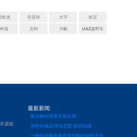
雪铁龙
菲亚特
大宇
欧宝
奇瑞
吉利
力帆
UAZ越野车
最新新闻
·
驱动轴内球笼安装步骤
丰源路
·
30种机械原理动态图 值得收藏
·
一种传动轴高速球笼结构的制作方法