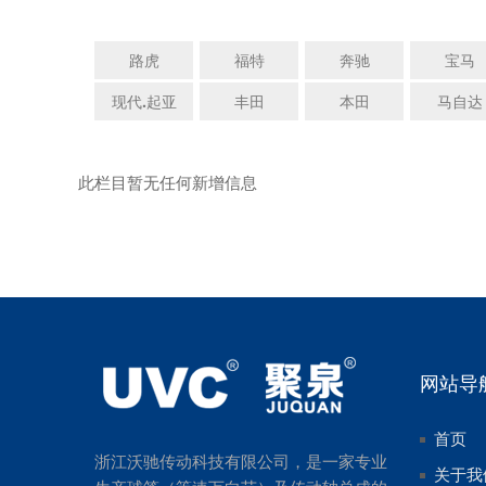
路虎
福特
奔驰
宝马
现代.起亚
丰田
本田
马自达
此栏目暂无任何新增信息
网站导
首页
浙江沃驰传动科技有限公司，是一家专业
关于我